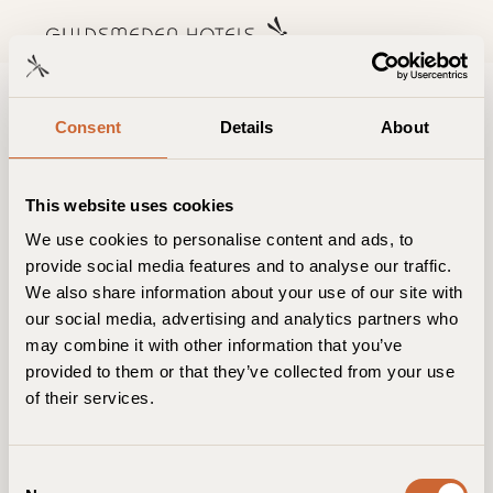
Menu
Consent
Details
About
Siehe Menu
This website uses cookies
We use cookies to personalise content and ads, to
provide social media features and to analyse our traffic.
Wein & Getränke
We also share information about your use of our site with
Sole Factory
our social media, advertising and analytics partners who
may combine it with other information that you’ve
Bryggen Guldsmeden
provided to them or that they’ve collected from your use
Siehe Menu
of their services.
Café du Nord
Axel Guldsmeden
C
Siehe Menu