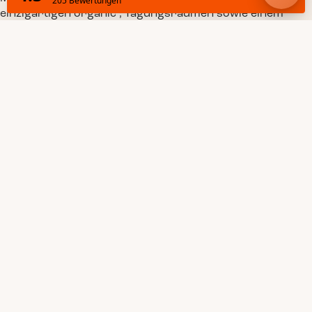
einzigartigen organic , Tagungsräumen sowie einem
Pool- und wellness bringt das Belle Guldsmeden das
legendäre Guldsmeden-Erlebnis zurück nach Aarhus.
Das Hotel verbindet entspannten Luxus mit
verantwortungsbewusster Gastfreundschaft und ist die
ideale Wahl sowohl für Urlauber als auch für
Geschäftsreisende, die in der Nähe des Stadtzentrums
übernachten möchten.
Das Hotel, benannt nach Marc Weinerts Mutter, die in
Aarhus geboren wurde und liebevoll „Belle“ genannt
wurde, bedeutet für die Gründer von Guldsmeden Hotels
eine bedeutungsvolle Rückkehr in die Heimat.
Wir freuen uns, zu unseren Wurzeln zurückzukehren -
die nouveau-bohemien Geschichte der Guldsmeden
Hotels begann 1999 in Aarhus - jetzt neu gestaltet für
eine neue Ära im dynamischen Kulturviertel der Stadt.
Book a Aufenthalt