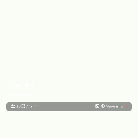
Caterpillar
Axel Guldsmeden
18
77 m²
Mere info