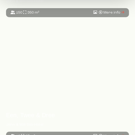
John & Will Silo-Hotel
150
350 m²
Mere info
Een, Twee & Dree
John & Will Silo-Hotel