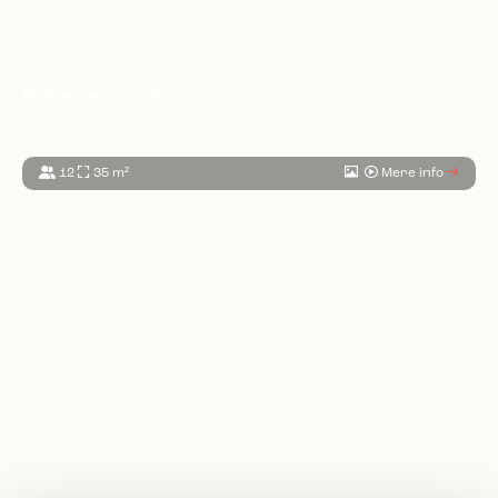
Babette Small
Babette Guldsmeden
12
35 m²
Mere info