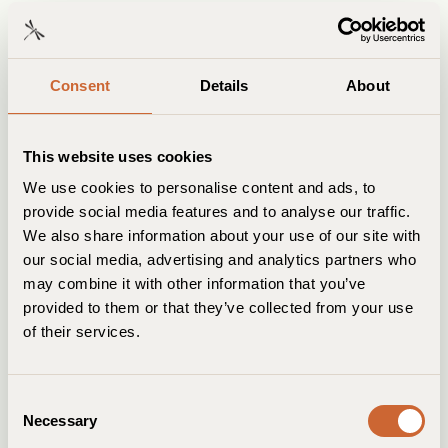
Grasshopper
Lulu Guldsmeden
Consent
Details
About
10
26 m²
Mere info
This website uses cookies
We use cookies to personalise content and ads, to
provide social media features and to analyse our traffic.
We also share information about your use of our site with
our social media, advertising and analytics partners who
may combine it with other information that you’ve
provided to them or that they’ve collected from your use
of their services.
C
Necessary
o