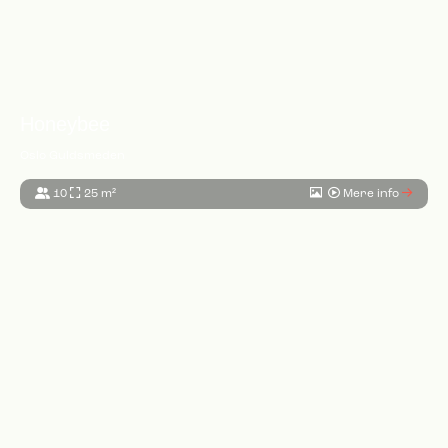
Honeybee
Oslo Guldsmeden
10
25 m²
Mere info