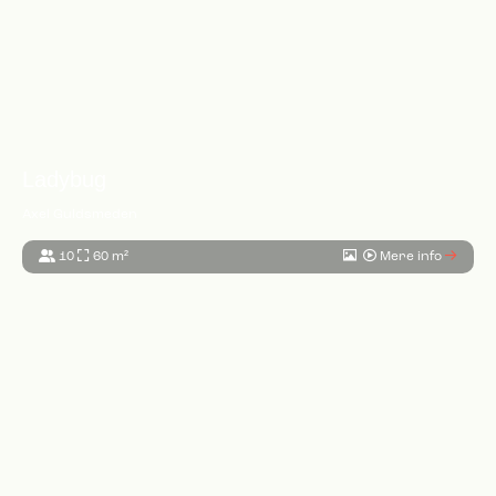
Ladybug
Axel Guldsmeden
10
60 m²
Mere info