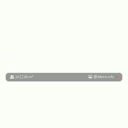
Beetle
Bryggen Guldsmeden
10
25 m²
Mere info