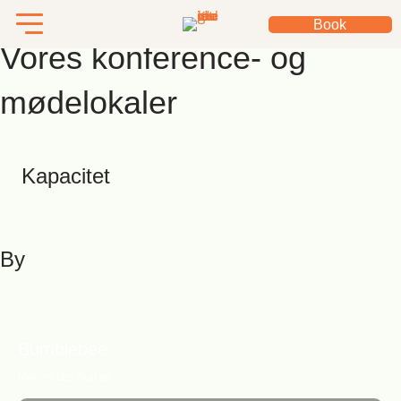
Book
Vores konference- og
mødelokaler
Kapacitet
By
Bumblebee
Manon Les Suites