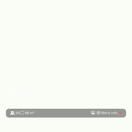
Butterfly
Bryggen Guldsmeden
54
88 m²
Mere info