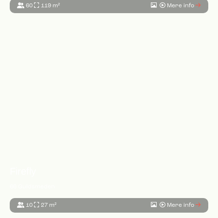
60
119 m²
Mere info
Firefly
66 Guldsmeden
10
27 m²
Mere info