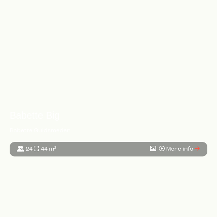
Babette Big
Babette Guldsmeden
24
44 m²
Mere info