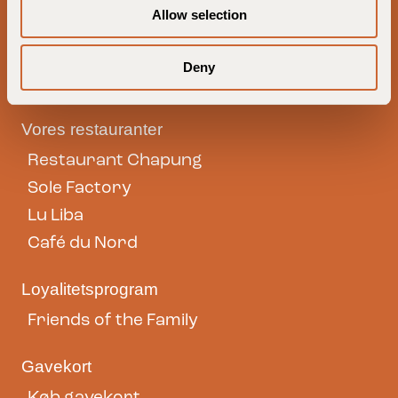
Allow selection
n
Virksomhed
Statsaftale
Deny
Guldsmeden Business
Vores restauranter
Restaurant Chapung
Sole Factory
Lu Liba
Café du Nord
Loyalitetsprogram
Friends of the Family
Gavekort