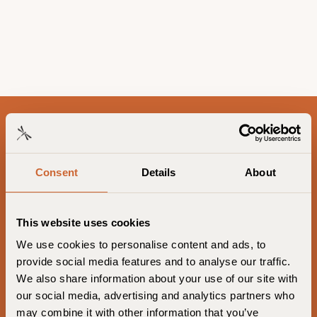
Guldsmeden Hoteller på Facebook
Guldsmeden Hoteller på Linked
Guldsmeden Hoteller på I
Consent
Details
About
Danmark
This website uses cookies
Axel Guldsmeden
We use cookies to personalise content and ads, to
Bryggen Guldsmeden
provide social media features and to analyse our traffic.
Manon Les Suites
We also share information about your use of our site with
our social media, advertising and analytics partners who
Babette Guldsmeden
may combine it with other information that you’ve