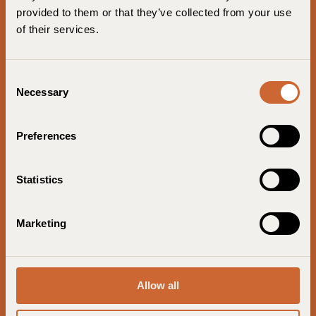
66 Guldsmeden
provided to them or that they’ve collected from your use
Belle Guldsmeden
of their services.
Norge
C
Oslo Guldsmeden
Necessary
o
n
Tyskland
s
Preferences
e
Lulu Guldsmeden
n
John & Will Silo Hotel af Guldsmeden
t
Statistics
S
Frankrig
e
Marketing
Villa Libellule
l
e
c
Indonesien / Bali
t
Allow all
Chapung Sebali
i
o