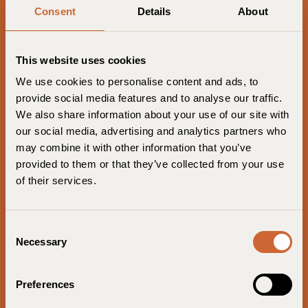
Consent
Details
About
Belle Guldsmeden
Norwegen
This website uses cookies
Oslo Guldsmeden
We use cookies to personalise content and ads, to
provide social media features and to analyse our traffic.
Deutschland
We also share information about your use of our site with
our social media, advertising and analytics partners who
Lulu Guldsmeden
may combine it with other information that you’ve
John & Will Silo Hotel von Guldsmeden
provided to them or that they’ve collected from your use
of their services.
Frankreich
Villa Libellule
C
Necessary
o
Indonesien / Bali
n
s
Chapung Sebali
Preferences
e