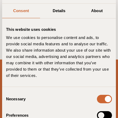
Consent
Details
About
This website uses cookies
We use cookies to personalise content and ads, to
provide social media features and to analyse our traffic.
We also share information about your use of our site with
our social media, advertising and analytics partners who
may combine it with other information that you’ve
provided to them or that they’ve collected from your use
Guldsmeden Hotels auf Facebook
Guldsmeden Hotels auf LinkedI
Guldsmeden Hotels auf In
of their services.
Dänemark
C
Axel Guldsmeden
Necessary
o
Bryggen Guldsmeden
n
s
Manon Les Suites
Preferences