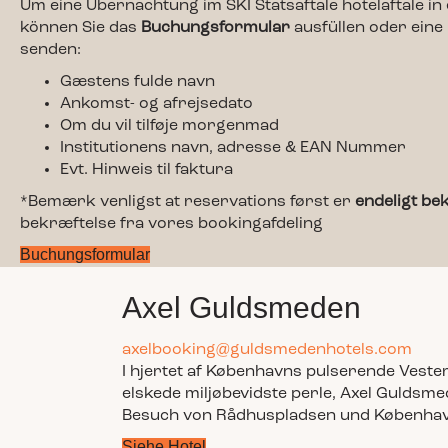
Um eine Übernachtung im SKI Statsaftale hotelaftale in
können Sie das
Buchungsformular
ausfüllen oder eine
senden:
Gæstens fulde navn
Ankomst- og afrejsedato
Om du vil tilføje morgenmad
Institutionens navn, adresse & EAN Nummer
Evt. Hinweis til faktura
*Bemærk venligst at reservations først er
endeligt be
bekræftelse fra vores bookingafdeling
Buchungsformular
Axel Guldsmeden
axelbooking@guldsmedenhotels.com
I hjertet af Københavns pulserende Veste
elskede miljøbevidste perle, Axel Guldsmed
Besuch von Rådhuspladsen und Københa
Siehe Hotel