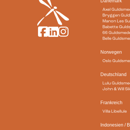
Dänemark
Axel Guldsme
Bryggen Gul
Manon Les Su
Babette Gul
Guldsmeden Hotels auf Facebook
Guldsmeden Hotels auf LinkedIn
Guldsmeden Hotels auf Instag
66 Guldsmed
Belle Guldsm
Norwegen
Oslo Guldsm
Deutschland
Lulu Guldsm
John & Will S
Frankreich
Villa Libellule
Indonesien / B