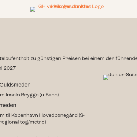
Hotelaufenthalt zu günstigen Preisen bei einem der führe
ni 2027
 Guldsmeden
m Inseln Brygge (u-Bahn)
smeden
m til København Hovedbanegård (S-
regional tog/metro)