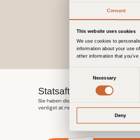
Consent
This website uses cookies
We use cookies to personalis
information about your use of
other information that you’ve
C
Necessary
o
n
Statsaftale Buchung
s
e
Sie haben die Möglichkeit, ein Formular 
n
venligst at reservations først endeligt e
Deny
t
S
e
l