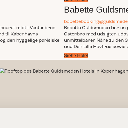
Babette Guldsm
babettebooking@guldsmede
aceret midt i Vesterbros
Babette Guldsmeden har en p
nd til Københavns
Østerbro med udsigten udover
g den hyggelige parisiske
unmittelbarer Nähe zu den 
und Den Lille Havfrue sowie
Siehe Hotel