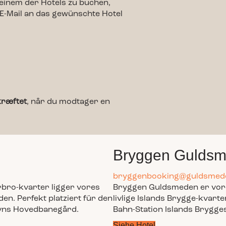
 einem der Hotels zu buchen,
 E-Mail an das gewünschte Hotel
kræftet
, når du modtager en
Bryggen Gulds
bryggenbooking@guldsmed
rbro-kvarter ligger vores
Bryggen Guldsmeden er vores
en. Perfekt platziert für den
livlige Islands Brygge-kvarte
vns Hovedbanegård.
Bahn-Station Islands Brygge
Siehe Hotel