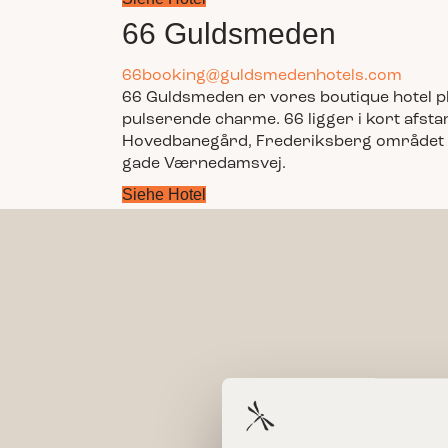
66 Guldsmeden
66booking@guldsmedenhotels.com
66 Guldsmeden er vores boutique hotel pl
pulserende charme. 66 ligger i kort afsta
Hovedbanegård, Frederiksberg området o
gade Værnedamsvej.
Siehe Hotel