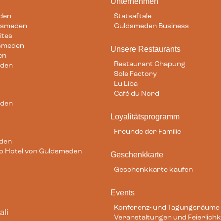
Unternehmen
den
Statsaftale
dsmeden
Guldsmeden Business
ites
dsmeden
ram
Unsere Restaurants
en
Restaurant Chapung
eden
Sole Factory
Lu Liba
Café du Nord
eden
Loyalitätsprogramm
Freunde der Familie
eden
ilo Hotel von Guldsmeden
Geschenkkarte
Geschenkkarte kaufen
Events
Konferenz- und Tagungsräume
ali
Veranstaltungen und Feierlichk