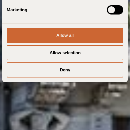
e
Marketing
l
e
c
t
Allow all
i
o
Allow selection
n
Deny