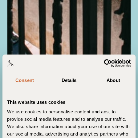
Consent
Details
About
Hoteller i Cote d’Azur
This website uses cookies
Villa Libellule
We use cookies to personalise content and ads, to
provide social media features and to analyse our traffic.
We also share information about your use of our site with
Har du nogensinde drømt om
our social media, advertising and analytics partners who