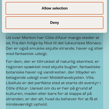
og travle markeder fyldt med lokale produkter og
o
kunsthåndværk. Byens berømte citronfestival, der
Allow selection
n
afholdes hvert år i februar, er et must-see, der
viser kreativiteten og ånden i regionen.
Deny
Côte d'Azur
Ud over Menton har Côte d'Azur mange steder at
se, fra den livlige by Nice til det luksuriøse Monaco.
Der er også smukke skjulte strande, haver og stier
med fantastisk udsigt.
For dem, der er tiltrukket af naturlig skønhed, er
regionen spækket med skjulte bugter, fantastiske
botaniske haver og vandrestier, der tilbyder en
betagende udsigt over Middelhavskysten. Villa
Libellule er det perfekte sted at starte dit eventyr i
Côte d'Azur. Uanset om du er her på grund af
kulturen, maden eller bare for at slappe af på
stranden, er der alt, hvad du behøver for at få et
mindeværdigt ophold.