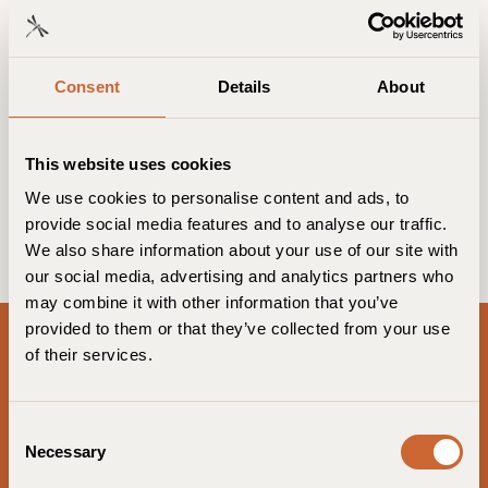
S'inscrire maintenant
Consent
Details
About
This website uses cookies
We use cookies to personalise content and ads, to
provide social media features and to analyse our traffic.
We also share information about your use of our site with
our social media, advertising and analytics partners who
may combine it with other information that you’ve
provided to them or that they’ve collected from your use
Guldsmeden Hotels sur Facebook
Guldsmeden Hotels sur Linked
Guldsmeden Hotels sur I
of their services.
Danemark
C
Necessary
o
Axel Guldsmeden
n