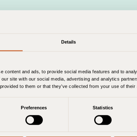
Details
'abonner à notre newsletter
e content and ads, to provide social media features and to analy
 our site with our social media, advertising and analytics partn
joignez notre communauté de 50 000 éco-voyageurs
 provided to them or that they’ve collected from your use of their
voués
Preferences
Statistics