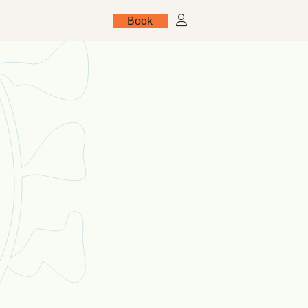
Book
FR