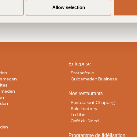
Allow selection
Entreprise
den
Statsaftale
dsmeden
Guldsmeden Business
ites
dsmeden
ram
Nos restaurants
en
Restaurant Chapung
eden
Sole Factory
Lu Liba
Café du Nord
eden
Programme de fidélisation