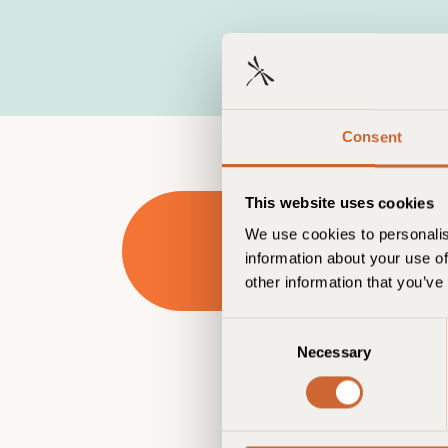
Consent
This website uses cookies
S
We use cookies to personalis
information about your use of
Re
other information that you’ve
dé
C
Necessary
o
n
s
e