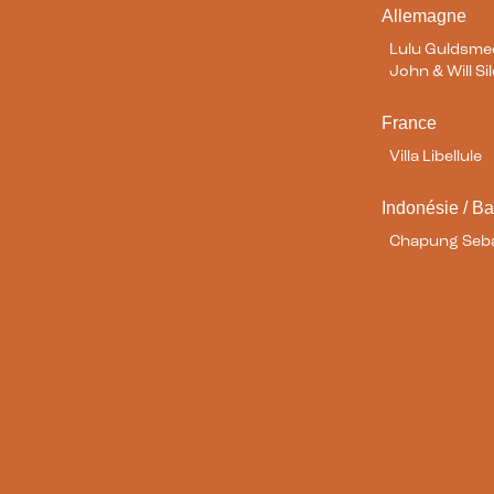
Allemagne
Lulu Guldsm
John & Will S
France
Villa Libellule
Indonésie / Ba
Chapung Seba