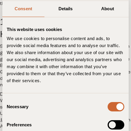
the Family in einem Zeitraum vor der Beendigung.
Consent
Details
About
1.10. Internationaler
This website uses cookies
Haftungsausschluss
We use cookies to personalise content and ads, to
provide social media features and to analyse our traffic.
Sollte das Friends of the Family Programm aufgrund von
We also share information about your use of our site with
gesetzlichen Bestimmungen eines Landes, einer
gerichtlichen Entscheidung oder einem Verbot durch die
our social media, advertising and analytics partners who
Behörden eines Landes eingestellt werden, ist
may combine it with other information that you’ve
Guldsmeden Hotels nicht für Verluste verantwortlich, die
provided to them or that they’ve collected from your use
dem einzelnen Mitglied aus dieser Auflösung entstehen
of their services.
may .
Das Programm Friends of the Family wird nach bestem
C
Wissen und Gewissen versuchen, das einzelne Mitglied
Necessary
schnell über die unter diesem Punkt beschriebenen
o
Umstände zu informieren, sollte dies der Fall sein. Punkt
n
1.8 gilt nicht für den Fall einer Beendigung gemäß diesem
s
Preferences
Abschnitt.
e